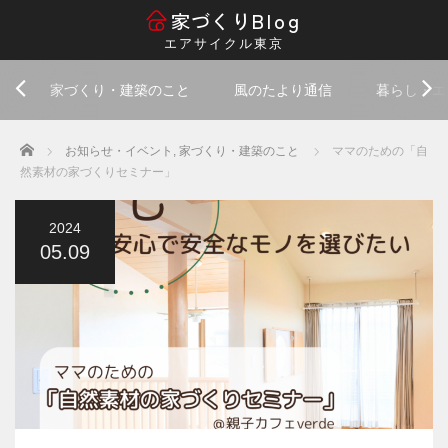
Blog
家づくり
エアサイクル東京
家づくり・建築のこと
風のたより通信
暮らし・エ
Home
お知らせ・イベント
,
家づくり・建築のこと
ママのための「自
然素材の家づくりセミナー」
2024
05.09