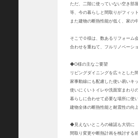
2
ただ、二階に使っていない空き部
9
等、今の暮らしと間取りがフィッ
5
また建物の断熱性能が低く、家の
)
PAC工法開発者のブログ
(25)
市川所長のブログ
(58)
そこでＯ様は、数あるリフォーム
暮ら
合わせを重ねて、フルリノベーシ
し・
エッ
◆O様の主なご要望
セイ
リビングダイニングを広々とした
(
3
家事動線にも配慮した使い易いキ
5
使いにくいトイレや洗面室まわり
)
風
暮らしに合わせて必要な場所に使
の
建物全体の断熱性能と耐震性の向
便
り
通
◆見えないところの確認も大切に
信
間取り変更や断熱計画を検討する