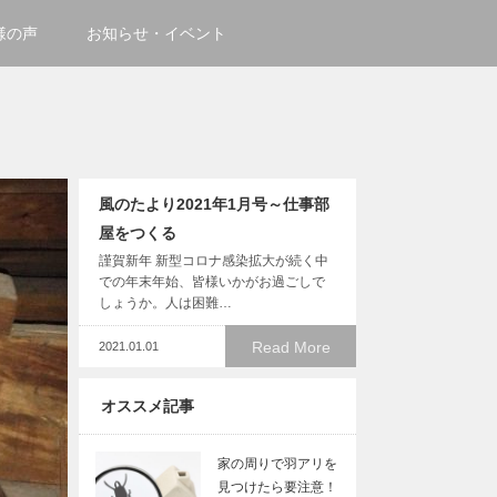
様の声
お知らせ・イベント
風のたより2021年1月号～仕事部
屋をつくる
謹賀新年 新型コロナ感染拡大が続く中
での年末年始、皆様いかがお過ごしで
しょうか。人は困難…
Read More
2021.01.01
オススメ記事
家の周りで羽アリを
見つけたら要注意！