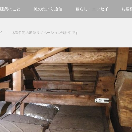
建築のこと
風のたより通信
暮らし・エッセイ
お客
グ
木造住宅の断熱リノベーション設計中です