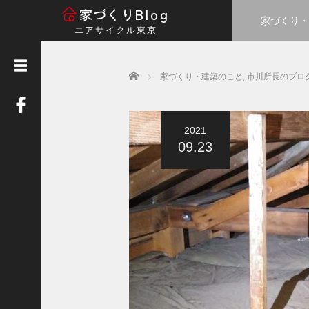
Blog
家づくり
家づくり・
エアサイクル東京
M
E
N
Home
U
家づくり・建築のこと
,
市川所長のブロ
お
客
様
2021
の
09.23
声
(
3
0
)
お知
ら
せ・
イベ
ント
(