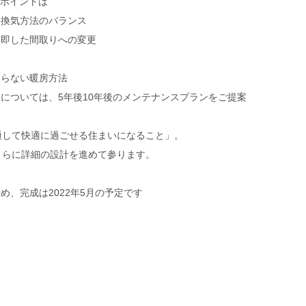
画ポイントは
、換気方法のバランス
に即した間取りへの変更
くらない暖房方法
ろについては、5年後10年後のメンテナンスプランをご提案
通して快適に過ごせる住まいになること」。
さらに詳細の設計を進めて参ります。
始め、完成は2022年5月の予定です