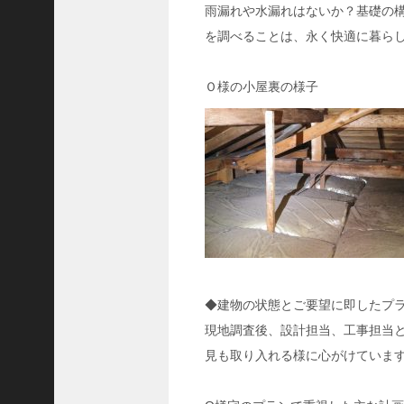
(
雨漏れや水漏れはないか？基礎の
5
を調べることは、永く快適に暮ら
2
)
Ｏ様の小屋裏の様子
お問合せ
公式サイト
◆建物の状態とご要望に即したプ
現地調査後、設計担当、工事担当
見も取り入れる様に心がけていま