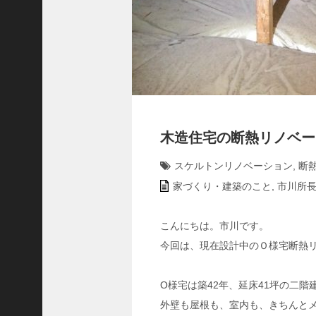
1
0
8
)
事
例
の
ご
紹
木造住宅の断熱リノベー
介
(
スケルトンリノベーション
,
断
3
家づくり・建築のこと
,
市川所
1
)
家づ
こんにちは。市川です。
く
り・
今回は、現在設計中のＯ様宅断熱
建築
のこ
O様宅は築42年、延床41坪の二階
と
外壁も屋根も、室内も、きちんと
(